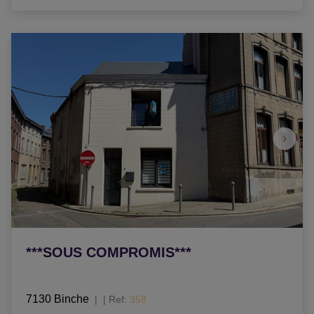
***SOUS COMPROMIS***
7130 Binche
|
Ref
: 
358