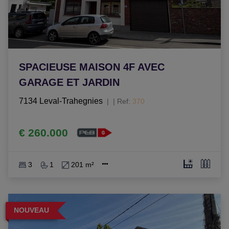
SPACIEUSE MAISON 4F AVEC
GARAGE ET JARDIN
7134 Leval-Trahegnies
|
Ref
: 
370
€ 260.000
3
1
201 m²
NOUVEAU