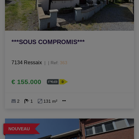
***SOUS COMPROMIS***
7134 Ressaix
|
Ref
: 
363
€ 155.000
2
1
131 m²
NOUVEAU