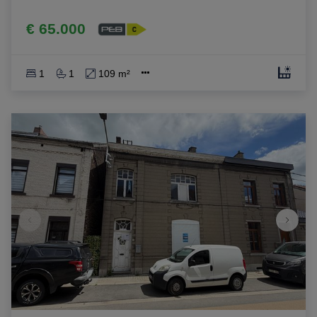
€ 65.000
1
1
109 m²