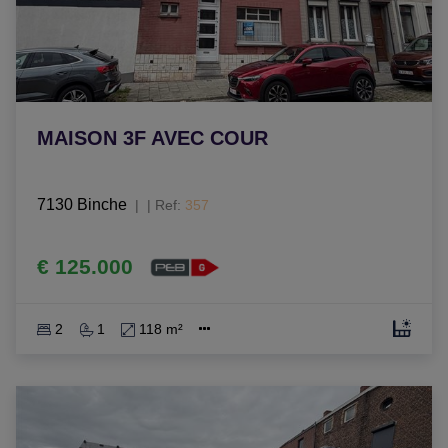
MAISON 3F AVEC COUR
7130 Binche
|
Ref
: 
357
€ 125.000
2
1
118 m²