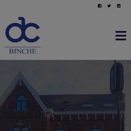
ACCUEIL
À VENDRE
À LOUER
CONTACT
ESTIMATION GRATUITE
064/22.95.10
immo@afimma.be