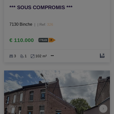
*** SOUS COMPROMIS ***
7130 Binche
|
Ref
: 
326
€ 110.000
3
1
102 m²