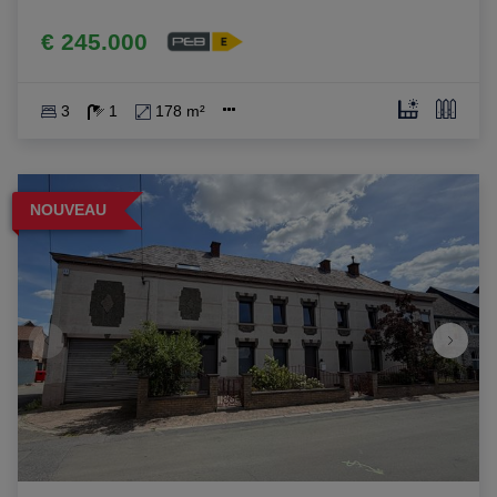
€ 245.000
3
1
178 m²
NOUVEAU