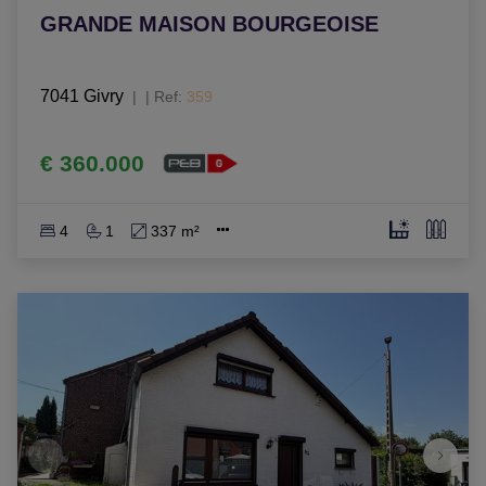
GRANDE MAISON BOURGEOISE
7041 Givry
|
Ref
: 
359
€ 360.000
4
1
337 m²