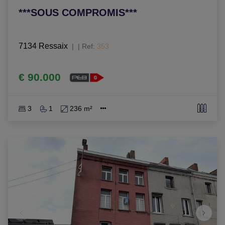
***SOUS COMPROMIS***
7134 Ressaix
|
Ref
: 
353
€ 90.000
3
1
236 m²