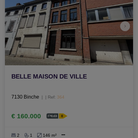
BELLE MAISON DE VILLE
7130 Binche
|
Ref
: 
364
€ 160.000
2
1
146 m²