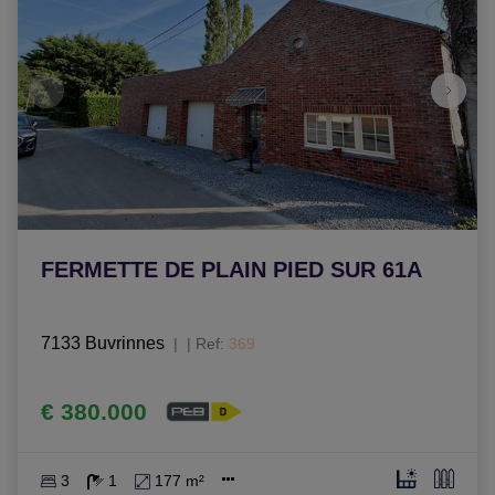
FERMETTE DE PLAIN PIED SUR 61A
7133 Buvrinnes
|
Ref
: 
369
€ 380.000
3
1
177 m²