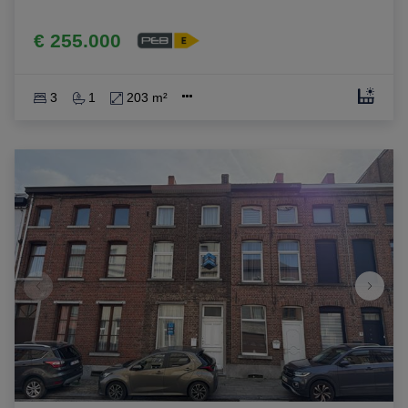
€ 255.000
3
1
203 m²