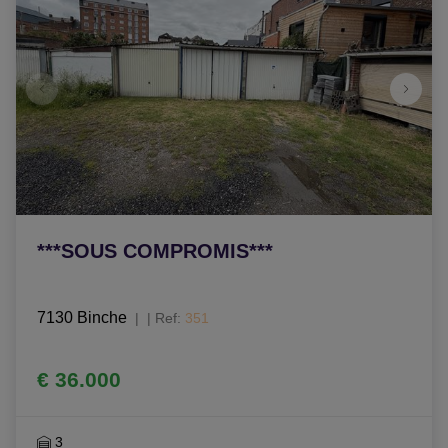
***SOUS COMPROMIS***
7130 Binche
|
Ref
: 
351
€ 36.000
3